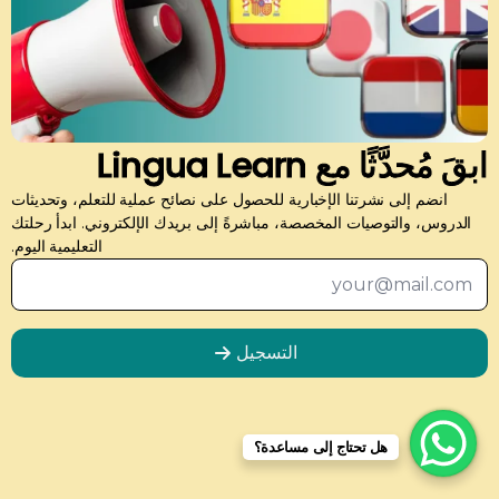
تواصل معنا
معلومات الاتصال
ابقَ مُحدَّثًا مع Lingua Learn
هل لديك أسئلة حول برامجنا اللغوية أو تحتاج إلى مساعدة في
انضم إلى نشرتنا الإخبارية للحصول على نصائح عملية للتعلم، وتحديثات
اختيار الدورة المناسبة؟ فريقنا هنا لمساعدتك. سنقوم بالرد
الدروس، والتوصيات المخصصة، مباشرةً إلى بريدك الإلكتروني. ابدأ رحلتك
خلال 24 ساعة، من الاثنين إلى الجمعة.
التعليمية اليوم.
بريد
إلكتروني
*
info@lingua-learn.com
التسجيل
الاسم الأول
استمارة التواصل معنا
هل تحتاج إلى مساعدة؟