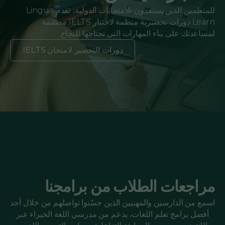
للمتعلمين الذين يستعدون للامتحانات الدولية، تقدم Lingua
Learn دورات تحضيرية منظمة لاختبار IELTS مصممة
لمساعدتك على بناء المهارات التي تحتاجها للنجاح.
دورات التحضير لامتحان IELTS
مراجعات الطلاب من برامجنا
اسمع من الدارسين والمهنيين الذين حسّنوا تواصلهم من خلال أحد
أفضل برامج تعلم اللغات، بدعم من مدرسي اللغة الخبراء عبر