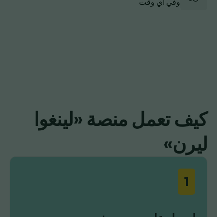
وفي أي وقت
كيف تعمل منصة «لينغوا
ليرن»
1