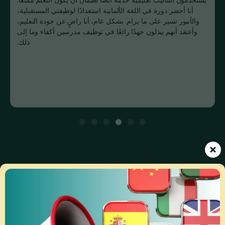
أنا أحضر دورة في اللغة الألمانية استعدادًا لوظيفتي المستقبلية،
والأمور تسير على ما يرام. بشكل عام، أنا راضٍ عن جودة التعليم،
وأعتقد أنهم يبذلون جهدًا رائعًا في توظيف مدرسين أكفاء وما إلى
ذلك.