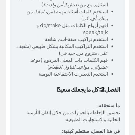
المثال،,
مع من تعيش؟
,
أين ولدت؟
)
استخدم كلمات أسئلة مهمة (
من، لماذا، من
يملك، أي، كم
)
افهم أزواج الكلمات مثل do/make و
speak/talk
استخدم تراكيب صفة-اسم شائعة
استخدم التراكيب المكانية بشكل طبيعي (
متلهف
على، متزوج من، جيد في
)
فهم الكلمات ذات المعنى المزدوج (
موعد
عشوائي، مواعيد لتناول الطعام
)
استخدم التعبيرات الاجتماعية اليومية
الفصل 2: كل ما يجعلك سعيدًا
ما ستحققه:
تحسين الإحاطة بالحوارات من خلال إتقان الأزمنة
الحالية والاستجابات الطبيعية.
في هذا الفصل، ستتعلم كيفية: