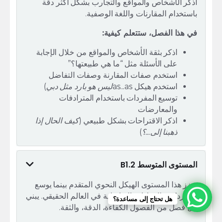
اذكر الأشخاص والمواقع والتجارب بشكل أكثر دقة
باستخدام المقارنات واللغة الوصفية.
في هذا الفصل، ستتعلم كيفية:
اذكر بثقة الأشخاص والمواقع من خلال الإجابة
على الأسئلة مثل “ما هي طبيعتها؟”
استخدم صفات المقارنة وصفات التفاضل
استخدم هيكل as...as
ليس هو بارد مثل دبي
)
توسيع المفردات باستخدام المترادفات
والمعارضات
اذكر الاقتراحات بشكل طبيعي (
كيف الحال إذا
ذهبنا إلى...؟
)
المستوى المتوسط B1.2
يعزز هذا المستوى الهيكل النحوي المتقدم بينما يوسع
المفردات والمهارات التواصلية في العالم الحقيقي. يبني
هل تحتاج إلى مساعدة؟
كل فصل من الفصول الكفاءة، الدقة، والثقة.