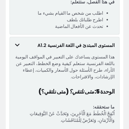
في هذا الفصل، ستتعلم:
اطلب من شخص ما القيام بشيء ما
اطرح طلباتك بلطف
تحدث عن الأفعال الماضية
المستوى المبتدئ في اللغة الفرنسية A1.2
هذا المستوى يساعدك على التعبير في المواقف اليومية
باللغة الفرنسية. ستعلم كيفية وضع الخطط، التعبير عن
الآراء، طرح الأسئلة حول الأسعار والكميات، إعطاء
الإرشادات، والاقتراحات.
الوحدة 5:
متى نلتقي؟
(متى نلتقي؟)
ما ستحققه:
اُنْقِحْ الْخُطَطَ مَعَ الْآخَرِينَ، وَتَحَدَّثْ عَنْ التَّوَقِيعَاتِ
وَالْأَزْمَانِ، وَتَعَرَّضْ لِلْمُنَاقَشَاتِ.