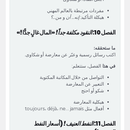
مفردات مرتبطة بالعالم المهني
هيكلة التأكيد:
إنه... أن
و
من...؟
الفصل 10:
النقود مكلفة جداً!
«المال غالٍ جدًّا!»
ما ستحققه:
اكتب رسائل رسمية وعبّر عن معارضة أو شكاوى.
في هذا
الفصل، ستتعلم:
التواصل من خلال المكاتبة المكتوبة
التعبير عن المعارضة
شكو أو احتج
هيكلية المعارضة
أفعال مثل toujours، déjà، ne… jamais
الفصل 11:
النفط العنيف!
(أسعار النفط