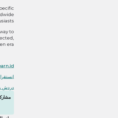
ecific
rldwide
iasts.
eway to
nected,
en era.
arn.id
انستقرا
دردش مع
مشاركة