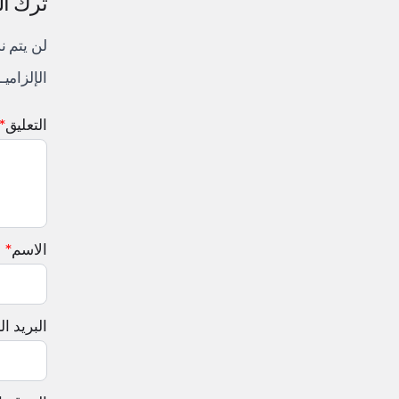
ترك ال
لن يتم ن
الإلزاميـ
التعليق
*
الاسم
*
البريد ال