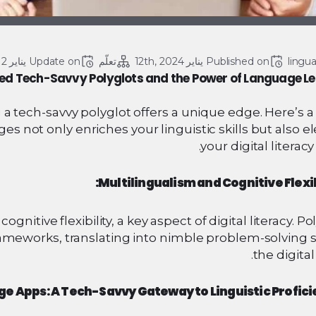
lingu
Published on 
يناير 12th, 2024
تعلّم
Update on 
يناير 12, 2024
ated Tech-Savvy Polyglots and the Power of Language L
a tech-savvy polyglot offers a unique edge. Here’s a
s not only enriches your linguistic skills but also e
your digital literac
Multilingualism and Cognitive Flexibi
tive flexibility, a key aspect of digital literacy. Po
frameworks, translating into nimble problem-solving sk
the digital
e Apps: A Tech-Savvy Gateway to Linguistic Profici