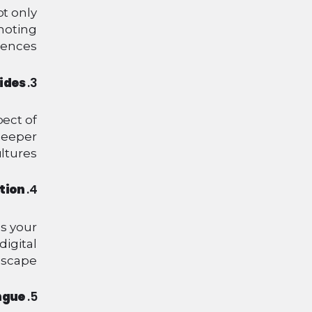
ot only
moting
iences.
ides:
3.
ect of
 deeper
ltures.
tion:
4.
s your
digital
scape.
gue:
5.