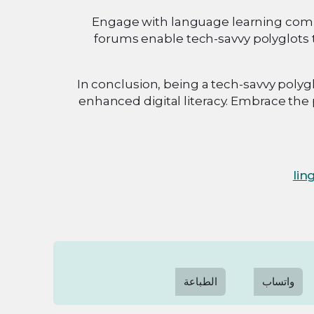
Engage with language learning commu
forums enable tech-savvy polyglots 
In conclusion, being a tech-savvy polyg
enhanced digital literacy. Embrace the p
lin
واتساب
الطباعة