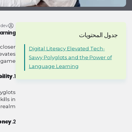
adev
earning
جدول المحتويات
 closer
Digital Literacy Elevated Tech-
levates
Savvy Polyglots and the Power of
y game.
Language Learning
lity:
1.
lyglots
ills in
 realm.
ency:
2.