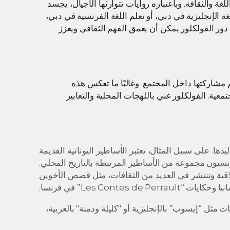
غة والثقافة. وباعتباره روايات تتوارثها الأجيال، يجسد
ة الإنجليزية في دبي، أو تعلم اللغة الفرنسية في دبي،
ف دور الفولكلور يمكن أن يعمق الفهم الثقافي ويعزز
مشاركتها داخل المجتمع. وغالبًا ما تعكس هذه
عية. الفولكلور غني باللهجات المحلية والتعابير
دها. على سبيل المثال، تعتبر الأساطير اليونانية القديمة
رنسيون مجموعة من الأساطير المرتبطة بالتاريخ المحلي.
خلاقية وتنتشر في العديد من الثقافات، مثل قصص الأخوين
Les Contes de Perrau” في فرنسا.
 مثل “إيسوب” بالإنجليزية أو "كليلة ودمنة" بالعربية،