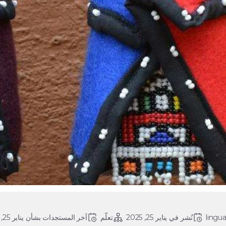
lingu
نُشر في 
يناير 25, 2025
تعلّم
آخر المستجدات بشأن 
يناير 25, 2025