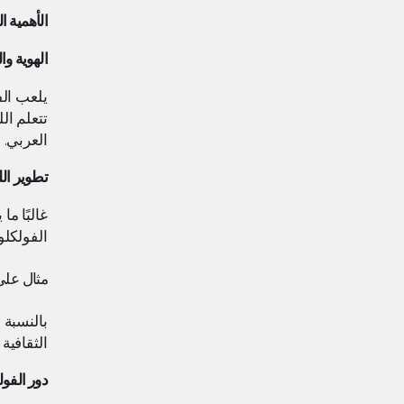
الأهمية ا
الهوية وا
يلعب الف
تتعلم ال
العربي.
تطوير الل
غالبًا م
الفولكلو
مثال على 
بالنسبة 
الثقافية
دور الفول