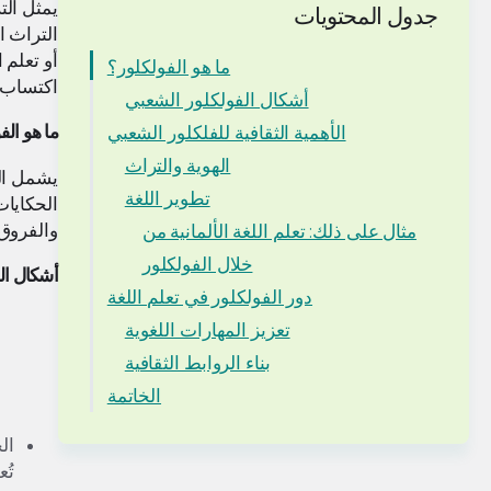
يمثل الت
جدول المحتويات
التراث ا
أو تعلم 
ما هو الفولكلور؟
اكتساب ا
أشكال الفولكلور الشعبي
ما هو الف
الأهمية الثقافية للفلكلور الشعبي
الهوية والتراث
يشمل الف
تطوير اللغة
الحكايات
والفروق 
مثال على ذلك: تعلم اللغة الألمانية من
خلال الفولكلور
أشكال ال
دور الفولكلور في تعلم اللغة
تعزيز المهارات اللغوية
بناء الروابط الثقافية
الخاتمة
ال
تُع