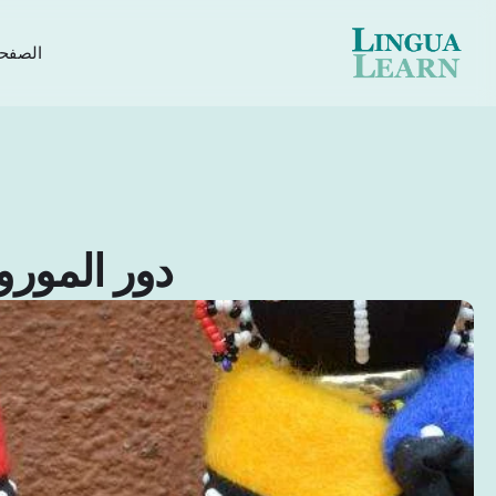
الصفحة
دور المورو