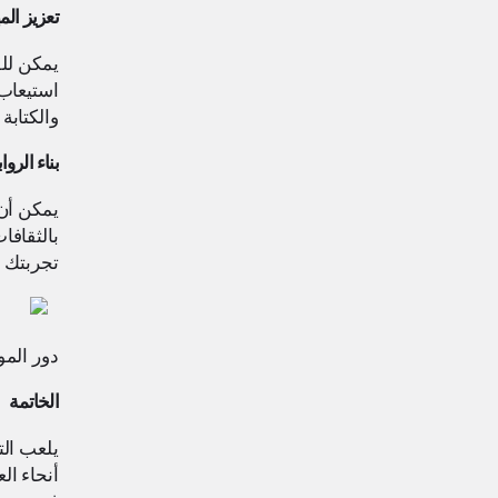
تعزيز الم
يمكن للف
استيعاب
والكتابة
بناء الروا
يمكن أن 
بالثقافا
تجربتك ا
دور المو
الخاتمة
يلعب الت
أنحاء ال