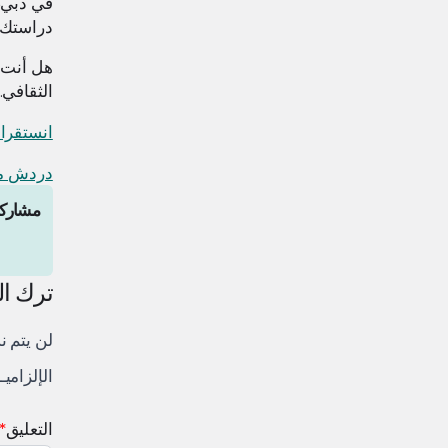
في دبي، 
دراستك ي
هل أنت 
الثقافي.
انستقرا
دردش مع
مشاركة
ترك ال
لن يتم ن
الإلزاميـ
التعليق
*