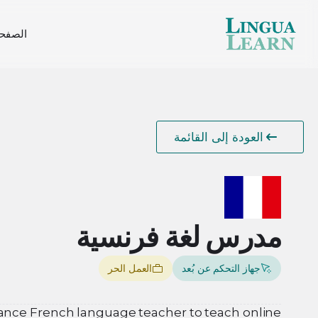
الصفحة
العودة إلى القائمة
مدرس لغة فرنسية
جهاز التحكم عن بُعد
العمل الحر
lance French language teacher to teach online.