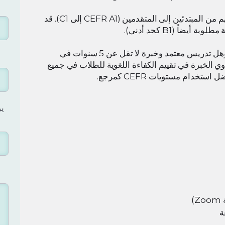
سيكون الطلاب من البالغين والأطفال الذين تتراوح مستوياتهم من المبتدئين إلى المتقدمين (CEFR A1 إلى C1). قد
يضاً (B1 كحد أدنى).
يجب أن يكون المرشح الناجح حاصلاً على درجة علمية مع مؤهل تدريس معتمد وخبرة لا تقل عن 5 سنوات في
 الخبرة في تقييم الكفاءة اللغوية للطلاب في جميع
تخدام مستويات CEFR كمرجع.
ير
)
ة