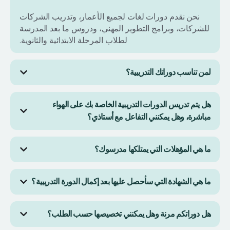
نحن نقدم دورات لغات لجميع الأعمار، وتدريب الشركات
للشركات، وبرامج التطوير المهني، ودروس ما بعد المدرسة
لطلاب المرحلة الابتدائية والثانوية.
لمن تناسب دوراتك التدريبية؟
دوراتنا مصممة للجميع: الأفراد الذين يسعون إلى النمو
هل يتم تدريس الدورات التدريبية الخاصة بك على الهواء
الشخصي، والشركات التي تتطلع إلى تطوير مهارات فرق
مباشرة، وهل يمكنني التفاعل مع أستاذي؟
عملها، وأولياء الأمور الذين يرغبون في تقديم الدعم
الأكاديمي لأبنائهم.
نعم، تُقدَّم جميع دروسنا مباشرةً مع مدرسين يتحدثون اللغة
ما هي المؤهلات التي يمتلكها مدرسوك؟
الأم أو خبراء في الموضوع. ستتمكن من طرح الأسئلة
والتفاعل مع معلمك في الوقت الفعلي.
يخضع مدرسونا لعملية توظيف صارمة للتأكد من أنهم
ما هي الشهادة التي سأحصل عليها بعد إكمال الدورة التدريبية؟
مؤهلون تماماً ويتمتعون بخبرة واسعة في التدريس. يتم
تدريس جميع دورات اللغة من قبل متحدثين أصليين لضمان
بعد إكمال دورة اللغة، ستحصل على شهادة معترف بها دوليًا
الحصول على أفضل تجربة تعليمية.
هل دوراتكم مرنة وهل يمكنني تخصيصها حسب الطلب؟
من قبل CEFR. بالنسبة للدورات المهنية والتعليمية،